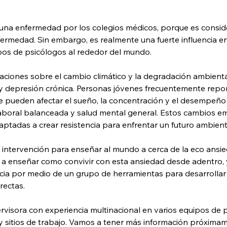
una enfermedad por los colegios médicos, porque es consi
nfermedad. Sin embargo, es realmente una fuerte influencia en
pos de psicólogos al rededor del mundo. 
ciones sobre el cambio climático y la degradación ambienta
 y depresión crónica. Personas jóvenes frecuentemente rep
ue pueden afectar el sueño, la concentración y el desempeño
aboral balanceada y salud mental general. Estos cambios e
ptadas a crear resistencia para enfrentar un futuro ambient
ntervención para enseñar al mundo a cerca de la eco ansied
 a enseñar como convivir con esta ansiedad desde adentro,
cia por medio de un grupo de herramientas para desarrollar
rectas.
isora con experiencia multinacional en varios equipos de psi
s y sitios de trabajo. Vamos a tener más información próxim