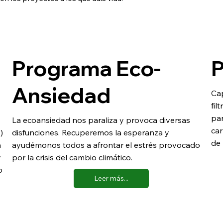
Programa Eco-
P
Ansiedad
Cap
fil
pan
La ecoansiedad nos paraliza y provoca diversas
car
)
disfunciones. Recuperemos la esperanza y
de 
a
ayudémonos todos a afrontar el estrés provocado
y
por la crisis del cambio climático.
o
Leer más...